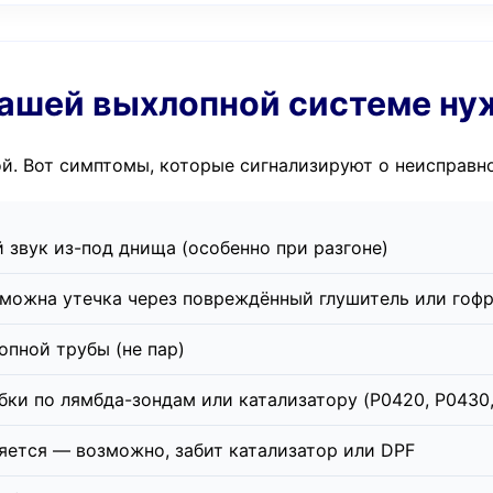
о вашей выхлопной системе н
ой. Вот симптомы, которые сигнализируют о неисправн
звук из-под днища (особенно при разгоне)
зможна утечка через повреждённый глушитель или гоф
опной трубы (не пар)
ки по лямбда-зондам или катализатору (P0420, P0430, 
яется — возможно, забит катализатор или DPF