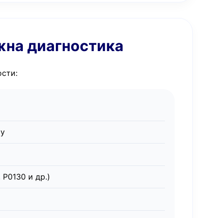
ужна диагностика
ости:
ру
P0130 и др.)