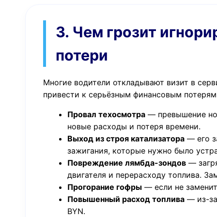
3. Чем грозит игнор
потери
Многие водители откладывают визит в серв
привести к серьёзным финансовым потерям и
Провал техосмотра
— превышение нор
новые расходы и потеря времени.
Выход из строя катализатора
— его з
зажигания, которые нужно было устра
Повреждение лямбда-зондов
— загря
двигателя и перерасходу топлива. Зам
Прогорание гофры
— если не заменит
Повышенный расход топлива
— из-за
BYN.