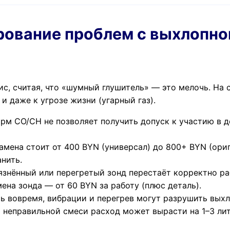
ирование проблем с выхлопн
ис, считая, что «шумный глушитель» — это мелочь. На
 даже к угрозе жизни (угарный газ).
м CO/CH не позволяет получить допуск к участию в 
амена стоит от 400 BYN (универсал) до 800+ BYN (ори
нить.
знённый или перегретый зонд перестаёт корректно раб
ена зонда — от 60 BYN за работу (плюс деталь).
ь вовремя, вибрации и перегрев могут разрушить выхл
 неправильной смеси расход может вырасти на 1–3 литр