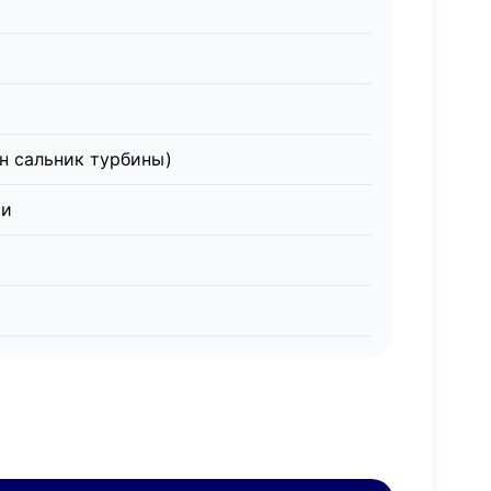
н сальник турбины)
си