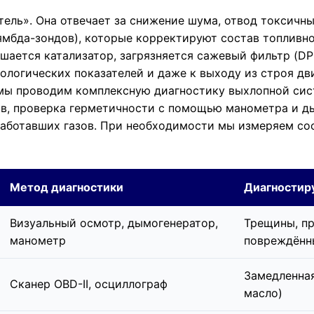
тель». Она отвечает за снижение шума, отвод токсичн
лямбда-зондов), которые корректируют состав топливн
шается катализатор, загрязняется сажевый фильтр (DP
ологических показателей и даже к выходу из строя дви
 мы проводим комплексную диагностику выхлопной си
ов, проверка герметичности с помощью манометра и д
аботавших газов. При необходимости мы измеряем сос
Метод диагностики
Диагностир
Визуальный осмотр, дымогенератор,
Трещины, пр
манометр
повреждённ
Замедленная
Сканер OBD-II, осциллограф
масло)