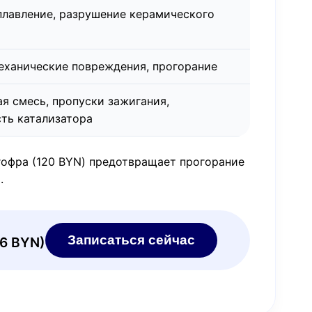
плавление, разрушение керамического
еханические повреждения, прогорание
я смесь, пропуски зажигания,
ть катализатора
гофра (120 BYN) предотвращает прогорание
.
Записаться сейчас
36 BYN)