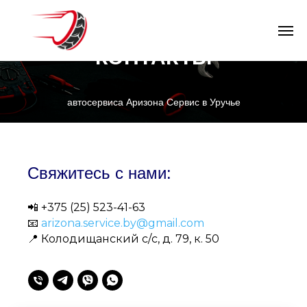
СТО в Минске
КОНТАКТЫ
автосервиса Аризона Сервис в Уручье
Свяжитесь с нами:
📲
+375 (25) 523-41-63
📧
arizona.service.by@gmail.com
📍 Колодищанский с/с, д. 79, к. 50