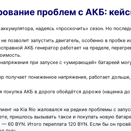
рование проблем с АКБ: кейс
аккумулятора, надеясь «проскочить» сезон. Но послед
е позволит запустить двигатель, особенно в пробке ил
справной АКБ генератор работает на пределе, перегре
тоимость.
напряжения при запуске с «умирающей» батареей могут
р получает пониженное напряжение, работает дольше, 
 покупка АКБ в дороге обойдётся дороже (наценка до
иент на Kia Rio жаловался на редкие проблемы с запус
те, пришлось вызывать такси и покупать новую батар
 — 60 BYN. Итого переплата 120 BYN. Если бы он провё