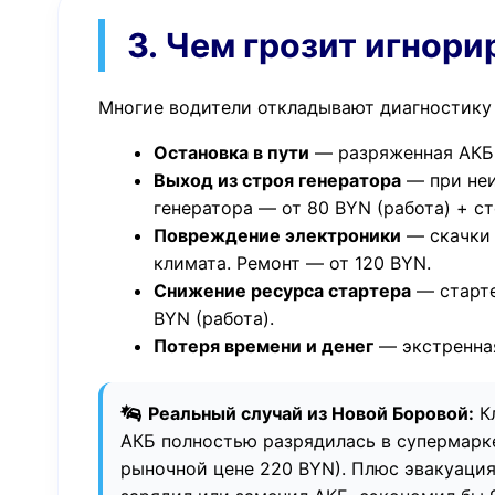
3. Чем грозит игнори
Многие водители откладывают диагностику 
Остановка в пути
— разряженная АКБ н
Выход из строя генератора
— при неи
генератора — от 80 BYN (работа) + с
Повреждение электроники
— скачки 
климата. Ремонт — от 120 BYN.
Снижение ресурса стартера
— старте
BYN (работа).
Потеря времени и денег
— экстренная
Реальный случай из Новой Боровой:
Кл
АКБ полностью разрядилась в супермарке
рыночной цене 220 BYN). Плюс эвакуация