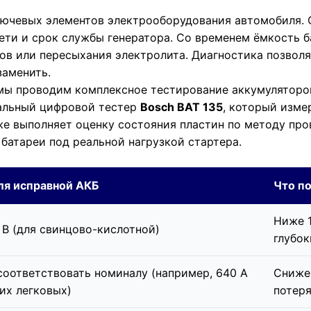
лючевых элементов электрооборудования автомобиля. 
ети и срок службы генератора. Со временем ёмкость б
ов или пересыхания электролита. Диагностика позволя
заменить.
мы проводим комплексное тестирование аккумуляторов
нальный цифровой тестер
Bosch BAT 135
, который изме
кже выполняет оценку состояния пластин по методу п
батареи под реальной нагрузкой стартера.
ля исправной АКБ
Что п
Ниже 1
9 В (для свинцово-кислотной)
глубок
оответствовать номиналу (например, 640 А
Сниже
их легковых)
потеря