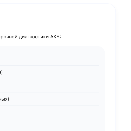
срочной диагностики АКБ:
я)
ных)