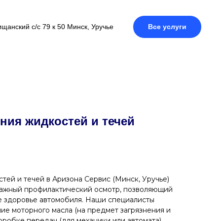
щанский с/с 79 к 50 Минск, Уручье
Все услуги
ния жидкостей и течей
тей и течей в Аризона Сервис (Минск, Уручье)
важный профилактический осмотр, позволяющий
е здоровье автомобиля. Наши специалисты
ние моторного масла (на предмет загрязнения и
коробке передач (для механики или автомата),