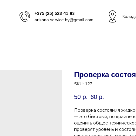
+375 (25) 523-41-63
Колоди
arizona.service.by@gmail.com
Проверка состоя
SKU:
127
50
р.
60
р.
Проверка состояния жидкос
— это быстрый, но крайне 
оценить общее техническо
проверят уровень и состоя
следов эмульсии), масла в 