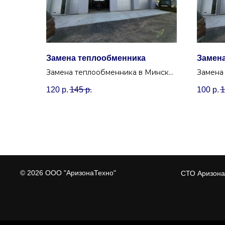
Замена теплообменника
Замена
Замена теплообменника в Минске
Замена 
решит проблему смешивания
(поплав
120
р.
145
р.
100
р.
1
технических жидкостей и
отобра
стабилизирует температуру масла.
солярки
© 2026 ООО "АризонаТехно"
СТО Аризона 