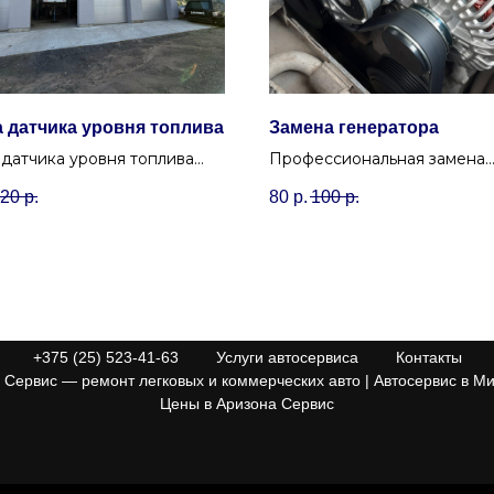
 датчика уровня топлива
Замена генератора
датчика уровня топлива
Профессиональная замена
ка) для точного
генератора на любые марки
20
р.
80
р.
100
р.
жения остатка бензина или
гарантией качества в Минск
.
+375 (25) 523-41-63
Услуги автосервиса
Контакты
Сервис — ремонт легковых и коммерческих авто | Автосервис в Ми
Цены в Аризона Сервис