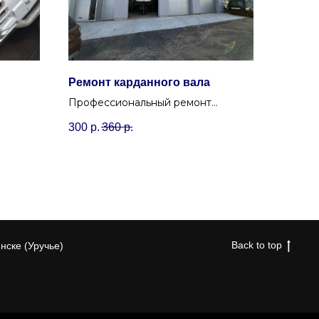
Ремонт карданного вала
Профессиональный ремонт
 авто с
карданного вала: балансировка,
300
р.
360
р.
е.
замена крестовин, подшипников,
шлицев.
Back to top
нске (Уручье)