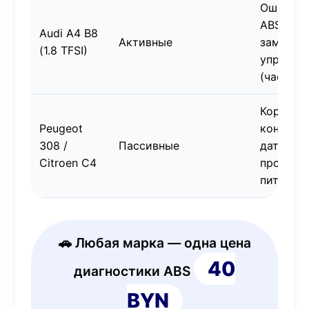
Ошибка
ABS/ESP
Audi A4 B8
Активные
замена 
(1.8 TFSI)
управле
(часто)
Коррози
Peugeot
контакт
308 /
Пассивные
датчика,
Citroen C4
проблем
питание
🚗 Любая марка — одна цена
40
диагностики ABS
BYN