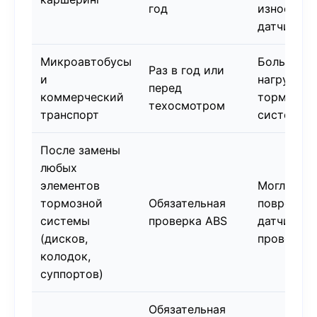
год
износ
датчиков
Микроавтобусы
Большая
Раз в год или
и
нагрузка 
перед
коммерческий
тормозну
техосмотром
транспорт
систему
После замены
любых
элементов
Могли быт
тормозной
Обязательная
поврежде
системы
проверка ABS
датчики и
(дисков,
проводка
колодок,
суппортов)
Обязательная