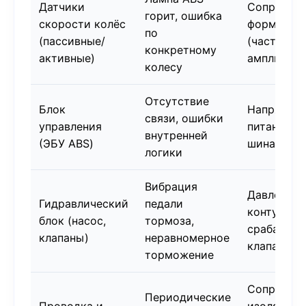
Датчики
Сопротивл
горит, ошибка
скорости колёс
форма сиг
по
(пассивные/
(частота,
конкретному
активные)
амплитуда)
колесу
Отсутствие
Блок
Напряжен
связи, ошибки
управления
питания, 
внутренней
(ЭБУ ABS)
шина, про
логики
Вибрация
Давление 
Гидравлический
педали
контурах,
блок (насос,
тормоза,
срабатыва
клапаны)
неравномерное
клапанов
торможение
Сопротивл
Периодические