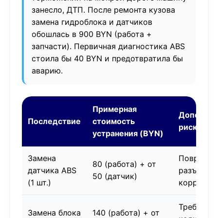
занесло, ДТП. После ремонта кузова
замена гидроблока и датчиков
обошлась в 900 BYN (работа +
запчасти). Первичная диагностика ABS
стоила бы 40 BYN и предотвратила бы
аварию.
Примерная
Дополни
Последствие
стоимость
риски
устранения (BYN)
Замена
Поврежде
80 (работа) + от
датчика ABS
разъёма,
50 (датчик)
(1 шт.)
коррозия
Требуетс
Замена блока
140 (работа) + от