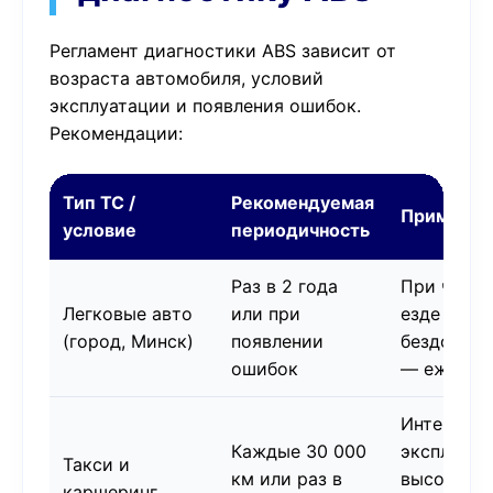
Регламент диагностики ABS зависит от
возраста автомобиля, условий
эксплуатации и появления ошибок.
Рекомендации:
Тип ТС /
Рекомендуемая
Примечан
условие
периодичность
Раз в 2 года
При часто
Легковые авто
или при
езде по
(город, Минск)
появлении
бездорож
ошибок
— ежегод
Интенсивн
Каждые 30 000
эксплуата
Такси и
км или раз в
высокий
каршеринг