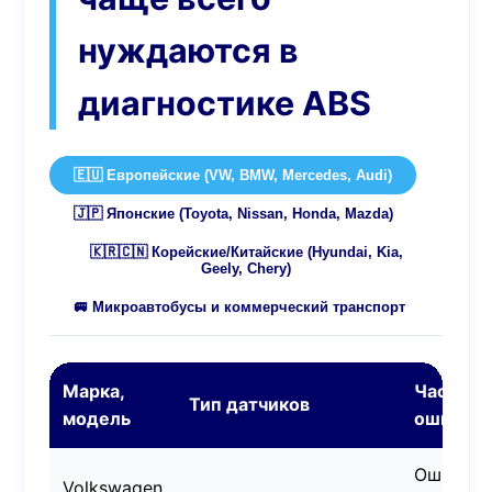
нуждаются в
диагностике ABS
🇪🇺 Европейские (VW, BMW, Mercedes, Audi)
🇯🇵 Японские (Toyota, Nissan, Honda, Mazda)
🇰🇷🇨🇳 Корейские/Китайские (Hyundai, Kia,
Geely, Chery)
🚐 Микроавтобусы и коммерческий транспорт
Марка,
Частые
Тип датчиков
модель
ошибки
Ошибка 
Volkswagen