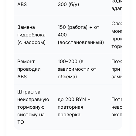
кодировк
ABS
300 (б/у)
адаптаци
Сложност
Замена
150 (работа) + от
монтажа,
гидроблока
400
прокачка
(с насосом)
(восстановленный)
тормозов
Ремонт
100–200 (в
Пожарооп
проводки
зависимости от
при коро
ABS
объёма)
замыкани
Штраф за
неисправную
до 200 BYN +
Потеря вр
тормозную
повторная
невозмож
систему на
проверка
эксплуат
ТО