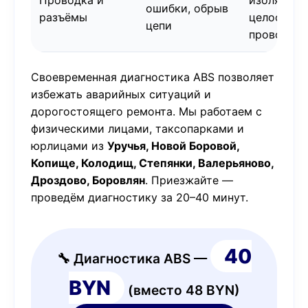
Проводка и
изоляции,
ошибки, обрыв
разъёмы
целостнос
цепи
проводов
Своевременная диагностика ABS позволяет
избежать аварийных ситуаций и
дорогостоящего ремонта. Мы работаем с
физическими лицами, таксопарками и
юрлицами из
Уручья, Новой Боровой,
Копище, Колодищ, Степянки, Валерьяново,
Дроздово, Боровлян
. Приезжайте —
проведём диагностику за 20–40 минут.
40
🔧 Диагностика ABS —
BYN
(вместо 48 BYN)