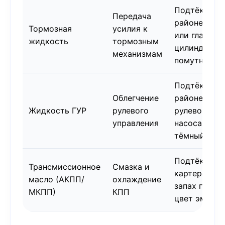
Подтёки в
Передача
районе колё
Тормозная
усилия к
или главног
жидкость
тормозным
цилиндра,
механизмам
помутнение
Подтёки в
Облегчение
районе
Жидкость ГУР
рулевого
рулевой рей
управления
насоса,
тёмный цве
Подтёки на
Трансмиссионное
Смазка и
картере КПП
масло (АКПП/
охлаждение
запах гари,
МКПП)
КПП
цвет эмульс