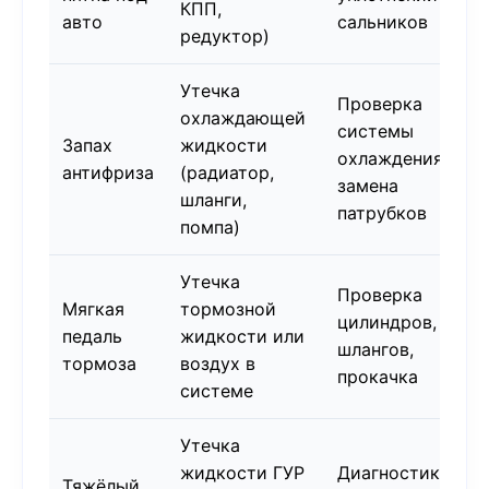
КПП,
авто
сальников
редуктор)
Утечка
Проверка
охлаждающей
системы
Запах
жидкости
охлаждения,
антифриза
(радиатор,
замена
шланги,
патрубков
помпа)
Утечка
Проверка
Мягкая
тормозной
цилиндров,
педаль
жидкости или
шлангов,
тормоза
воздух в
прокачка
системе
Утечка
жидкости ГУР
Диагностика
Тяжёлый