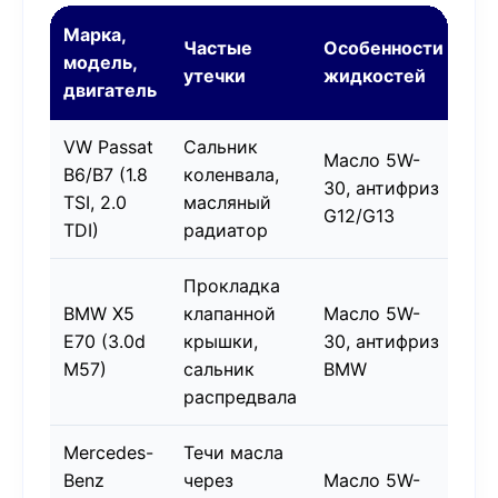
Марка,
Частые
Особенности
модель,
утечки
жидкостей
двигатель
VW Passat
Сальник
Масло 5W-
B6/B7 (1.8
коленвала,
30, антифриз
TSI, 2.0
масляный
G12/G13
TDI)
радиатор
Прокладка
BMW X5
клапанной
Масло 5W-
E70 (3.0d
крышки,
30, антифриз
M57)
сальник
BMW
распредвала
Mercedes-
Течи масла
Benz
через
Масло 5W-