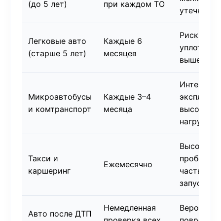
(до 5 лет)
при каждом ТО
утечки
Риск изно
Легковые авто
Каждые 6
уплотнени
(старше 5 лет)
месяцев
выше
Интенсивн
Микроавтобусы
Каждые 3–4
эксплуата
и комтранспорт
месяца
высокие
нагрузки
Высокий
Такси и
пробег,
Ежемесячно
каршеринг
частые
запуски
Немедленная
Вероятнос
Авто после ДТП
проверка всех
поврежде