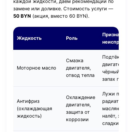
каждой жидкости, даём рекомендации по
замене или доливке. Стоимость услуги —
50 BYN
(акция, вместо 60 BYN).
Признаки
Жидкость
Роль
неисправно
Подтёки по
Смазка
двигателем,
Моторное масло
двигателя,
чёрный цвет
отвод тепла
запах гари
Лужи под
Охлаждение
Антифриз
радиатором
двигателя,
(охлаждающая
маслянисты
защита от
жидкость)
налёт, запах
коррозии
сладкий