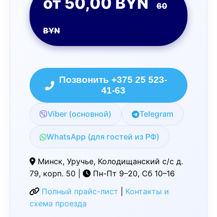
от 50,00 BYN
60
BYN
Позвонить +375 25 523-
41-63
Viber (основной)
Telegram
WhatsApp (для гостей из РФ)
Минск, Уручье, Колодищанский с/с д.
79, корп. 50 |
Пн-Пт 9–20, Сб 10–16
Полный прайс-лист
|
Контакты и
схема проезда