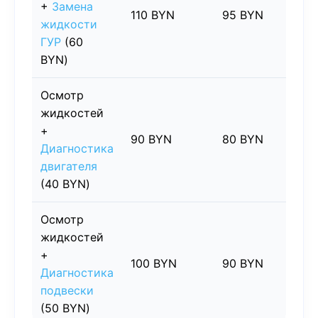
+
Замена
110 BYN
95 BYN
15
жидкости
ГУР
(60
BYN)
Осмотр
жидкостей
+
90 BYN
80 BYN
10
Диагностика
двигателя
(40 BYN)
Осмотр
жидкостей
+
100 BYN
90 BYN
10
Диагностика
подвески
(50 BYN)