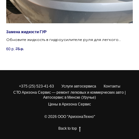
Замена жидкости ГУР
За
Обновите жидкость в гидроусилителе руля для легкого
За
ля
управления и предотвращения износа насоса ГУР.
ГР
60
р.
75
р.
55
+375 (25) 523-41-63
Услуги автосервиса
Контакты
СТО Аризона Сервис — ремонт легковых и коммерческих авто |
Автосервис в Минске (Уручье)
Цены в Аризона Сервис
© 2026 ООО "АризонаТехно"
Back to top