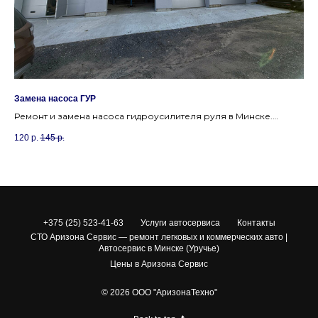
Замена насоса ГУР
Ос
Ремонт и замена насоса гидроусилителя руля в Минске.
Ос
Вернем легкость управления вашим автомобилем в Уручье.
бе
120
р.
145
р.
15
по
+375 (25) 523-41-63
Услуги автосервиса
Контакты
СТО Аризона Сервис — ремонт легковых и коммерческих авто |
Автосервис в Минске (Уручье)
Цены в Аризона Сервис
© 2026 ООО "АризонаТехно"