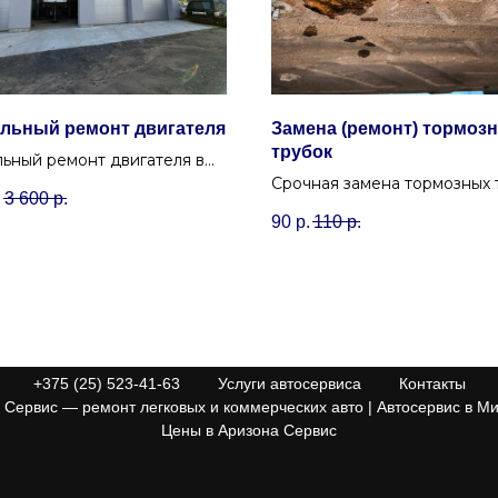
льный ремонт двигателя
Замена (ремонт) тормоз
трубок
ьный ремонт двигателя в
 от профи — вернем мотор
Срочная замена тормозных 
.
3 600
р.
 с гарантией на все работы.
и магистралей в Минске.
90
р.
110
р.
Автосервис в Уручье быстр
устранит утечку тормозной
жидкости.
+375 (25) 523-41-63
Услуги автосервиса
Контакты
Сервис — ремонт легковых и коммерческих авто | Автосервис в Ми
Цены в Аризона Сервис