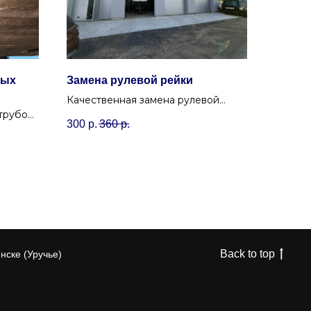
ных
Замена рулевой рейки
Качественная замена рулевой
трубок
рейки в Минске. Избавим от стуков
300
р.
360
р.
и течей в Уручье с гарантией.
о
Back to top
нске (Уручье)