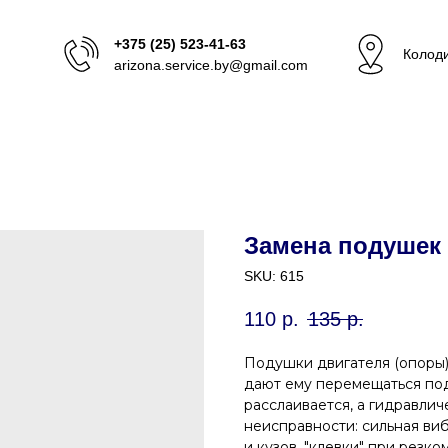
+375 (25) 523-41-63
Колоди
arizona.service.by@gmail.com
Замена подушек 
SKU:
615
110
р.
135
р.
Подушки двигателя (опоры)
дают ему перемещаться под
расслаивается, а гидравлич
неисправности: сильная ви
и кузов, "клевки" при резк