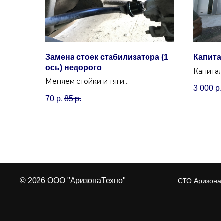
Замена стоек стабилизатора (1
Капита
ось) недорого
Капитал
Меняем стойки и тяги
Минске
3 000
р
стабилизатора: забываем о стуках
к жизни
70
р.
85
р.
на лежачих полицейских и ямах.
© 2026 ООО "АризонаТехно"
СТО Аризона 