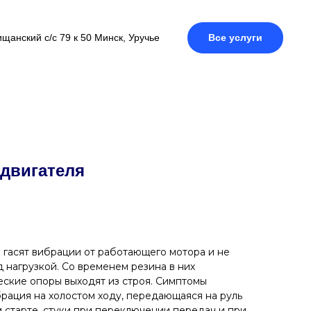
щанский с/с 79 к 50 Минск, Уручье
Все услуги
двигателя
 гасят вибрации от работающего мотора и не
 нагрузкой. Со временем резина в них
еские опоры выходят из строя. Симптомы
брация на холостом ходу, передающаяся на руль
ом старте, стуки при переключении передач и при