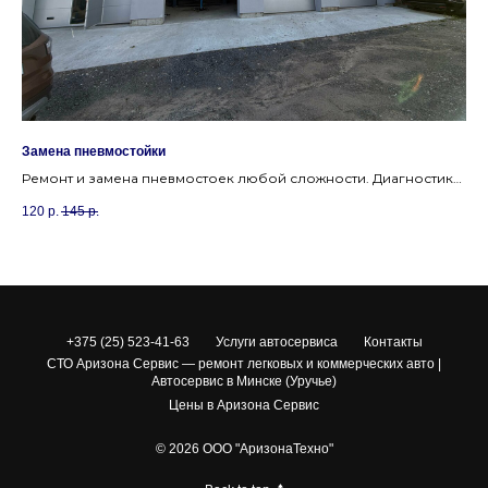
Замена пневмостойки
За
Ремонт и замена пневмостоек любой сложности. Диагностика
За
пневмоподвески в Минске.
ма
120
р.
145
р.
1 0
+375 (25) 523-41-63
Услуги автосервиса
Контакты
СТО Аризона Сервис — ремонт легковых и коммерческих авто |
Автосервис в Минске (Уручье)
Цены в Аризона Сервис
© 2026 ООО "АризонаТехно"