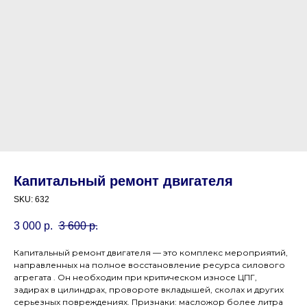
Капитальный ремонт двигателя
SKU:
632
3 000
р.
3 600
р.
Капитальный ремонт двигателя — это комплекс мероприятий,
направленных на полное восстановление ресурса силового
агрегата . Он необходим при критическом износе ЦПГ,
задирах в цилиндрах, провороте вкладышей, сколах и других
серьезных повреждениях. Признаки: масложор более литра