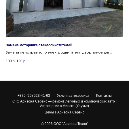
Замена моторчика стеклоочистителей
За
Замена неисправного электродвигателя дворников для
За
восстановления очистки лобового стекла.
ра
100
р.
120
р.
10
+375 (25) 523-41-63
Услуги автосервиса
Контакты
СТО Аризона Сервис — ремонт легковых и коммерческих авто |
Автосервис в Минске (Уручье)
Цены в Аризона Сервис
© 2026 ООО "АризонаТехно"