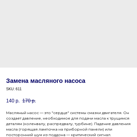
Замена масляного насоса
SKU:
611
140
р.
170
р.
Масляный насос — это "сердце" системы смазки двигателя. Он
создает давление, необходимое для подачи масла к трущимся
деталям (коленвалу, распредвалу, турбине). Падение давления
масла (горящая лампочка на приборной панели) или
посторонний шум из поддона — критический сигнал.