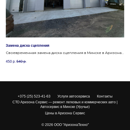
Замена диска сцепления
За
й
Своевременная замена диска сцепления в Минске в Аризона
Пр
Сервис устранит пробуксовки и рывки при движении.
(У
450
р.
540
р.
18
+375 (25) 523-41-63
Услуги автосервиса
Контакты
СТО Аризона Сервис — ремонт легковых и коммерческих авто |
Автосервис в Минске (Уручье)
Цены в Аризона Сервис
© 2026 ООО "АризонаТехно"