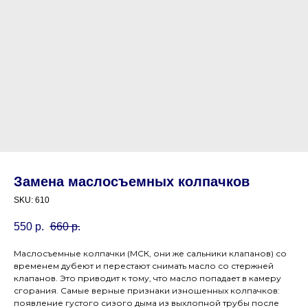
Замена маслосъемных колпачков
SKU:
610
550
р.
660
р.
Маслосъемные колпачки (МСК, они же сальники клапанов) со
временем дубеют и перестают снимать масло со стержней
клапанов. Это приводит к тому, что масло попадает в камеру
сгорания. Самые верные признаки изношенных колпачков:
появление густого сизого дыма из выхлопной трубы после