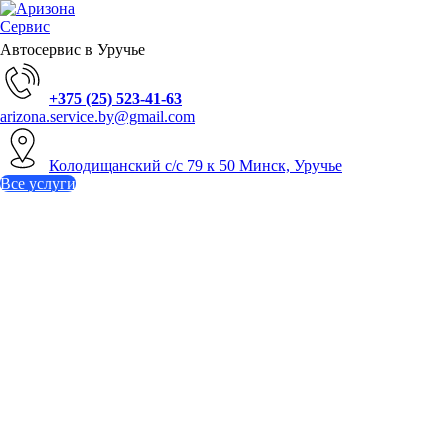
Автосервис в Уручье
+375 (25) 523-41-63
arizona.service.by@gmail.com
Колодищанский с/с 79 к 50 Минск, Уручье
Все услуги