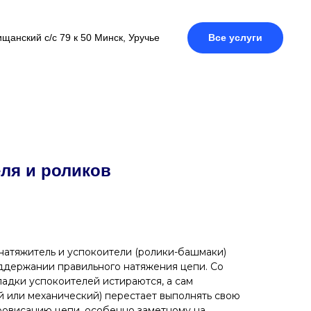
щанский с/с 79 к 50 Минск, Уручье
Все услуги
ля и роликов
атяжитель и успокоители (ролики-башмаки)
ддержании правильного натяжения цепи. Со
адки успокоителей истираются, а сам
й или механический) перестает выполнять свою
ровисанию цепи, особенно заметному на