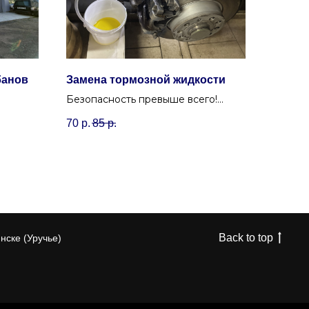
банов
Замена тормозной жидкости
Безопасность превыше всего!
нске
Замена тормозной жидкости с
70
р.
85
р.
 и
прокачкой тормозной системы для
надежного торможения.
Back to top
нске (Уручье)