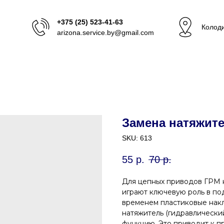
+375 (25) 523-41-63
Колоди
arizona.service.by@gmail.com
Замена натяжите
SKU:
613
55
р.
70
р.
Для цепных приводов ГРМ н
играют ключевую роль в по
временем пластиковые накл
натяжитель (гидравлически
функцию. Это приводит к п