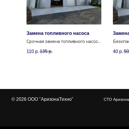
Замена топливного насоса
Замен
Срочная замена топливного насоса
Безопа
(бензонасоса) с диагностикой
шланго
110
р.
135
р.
40
р.
50
системы питания в автосервисе
гермет
Аризона Сервис Минск.
изноше
Уручье.
© 2026 ООО "АризонаТехно"
СТО Аризона 