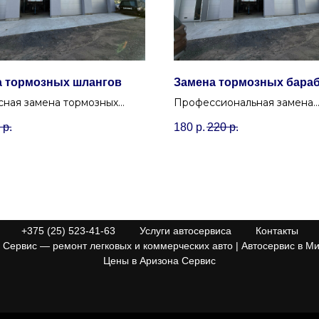
а тормозных шлангов
Замена тормозных бара
сная замена тормозных
Профессиональная замена
в в Минске. Проверим
тормозных барабанов в Ми
р.
180
р.
220
р.
ичность и заменим
(Уручье) для отечественных
нные шланги в автосервисе
иностранных автомобилей.
+375 (25) 523-41-63
Услуги автосервиса
Контакты
Сервис — ремонт легковых и коммерческих авто | Автосервис в Ми
Цены в Аризона Сервис