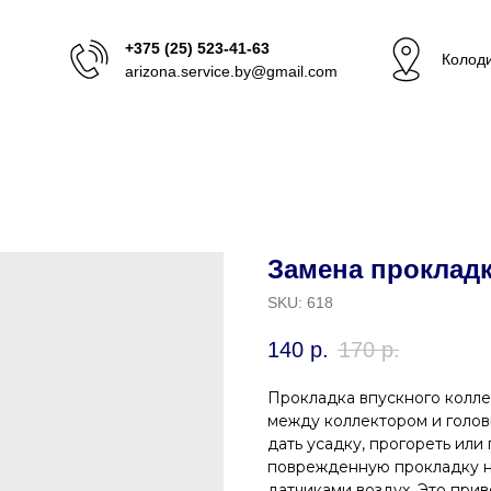
+375 (25) 523-41-63
Колоди
arizona.service.by@gmail.com
Замена прокладк
SKU:
618
140
р.
170
р.
Прокладка впускного колл
между коллектором и голов
дать усадку, прогореть или
поврежденную прокладку н
датчиками воздух. Это прив