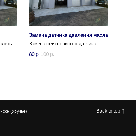
Замена датчика давления масла
скобы
Замена неисправного датчика
новим
давления масла для точного
80
р.
100
р.
контроля состояния двигателя.
чье.
Back to top
нске (Уручье)