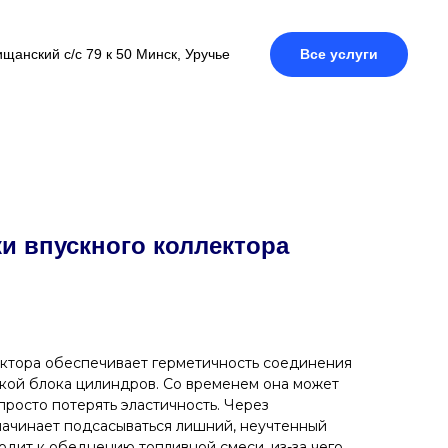
щанский с/с 79 к 50 Минск, Уручье
Все услуги
и впускного коллектора
ектора обеспечивает герметичность соединения
кой блока цилиндров. Со временем она может
 просто потерять эластичность. Через
ачинает подсасываться лишний, неучтенный
одит к обеднению топливной смеси, из-за чего