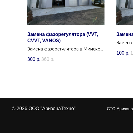
Замена фазорегулятора (VVT,
Замена
CVVT, VANOS)
Замена 
Замена фазорегулятора в Минске
Минске
100
р.
1
устранит "дизельный" стук на
масла с
300
р.
360
р.
холодную и вернет эластичность
мотору.
© 2026 ООО "АризонаТехно"
СТО Аризона 