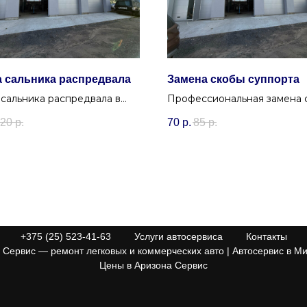
 сальника распредвала
Замена скобы суппорта
сальника распредвала в
Профессиональная замена 
 избавит от подтекания
суппорта в Минске. Восста
20
р.
70
р.
85
р.
о стороны ГРМ.
крепление и геометрию
тормозного механизма в Уру
+375 (25) 523-41-63
Услуги автосервиса
Контакты
Сервис — ремонт легковых и коммерческих авто | Автосервис в Ми
Цены в Аризона Сервис