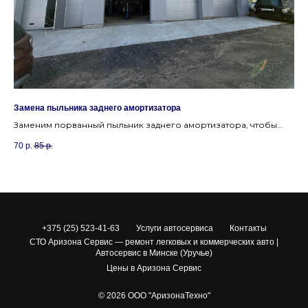
Замена пыльника заднего амортизатора
Зам
Заменим порванный пыльник заднего амортизатора, чтобы
За
защитить шток от грязи и продлить ресурс.
Ур
70
р.
85
р.
75
+375 (25) 523-41-63
Услуги автосервиса
Контакты
СТО Аризона Сервис — ремонт легковых и коммерческих авто |
Автосервис в Минске (Уручье)
Цены в Аризона Сервис
© 2026 ООО "АризонаТехно"