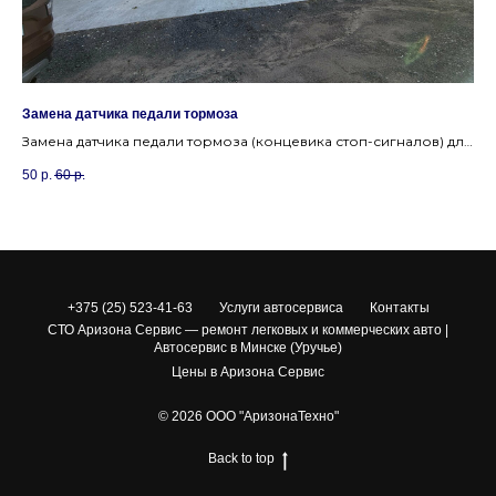
Замена датчика педали тормоза
Зам
Замена датчика педали тормоза (концевика стоп-сигналов) для
За
безопасности.
ма
50
р.
60
р.
15
+375 (25) 523-41-63
Услуги автосервиса
Контакты
СТО Аризона Сервис — ремонт легковых и коммерческих авто |
Автосервис в Минске (Уручье)
Цены в Аризона Сервис
© 2026 ООО "АризонаТехно"
Back to top