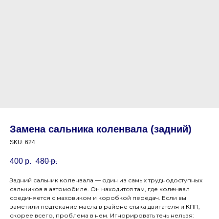
Замена сальника коленвала (задний)
SKU:
624
400
р.
480
р.
Задний сальник коленвала — один из самых труднодоступных
сальников в автомобиле. Он находится там, где коленвал
соединяется с маховиком и коробкой передач. Если вы
заметили подтекание масла в районе стыка двигателя и КПП,
скорее всего, проблема в нем. Игнорировать течь нельзя: