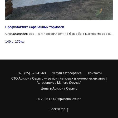
Профилактика барабанных тормозов
За
Специализированная профилактика барабанных тормозов в
За
Минске. Очистка, смазка и регулировка в автосервисе Уручье.
ре
140
р.
170
р.
55
+375 (25) 523-41-63
Услуги автосервиса
Контакты
СТО Аризона Сервис — ремонт легковых и коммерческих авто |
Автосервис в Минске (Уручье)
Цены в Аризона Сервис
© 2026 ООО "АризонаТехно"
Back to top