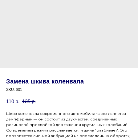
Замена шкива коленвала
SKU:
631
110
р.
135
р.
Шкив коленвала современного автомобиля часто является
демпферным — он состоит из двух частей, соединенных
резиновой прослойкой для гашения крутильных колебаний.
Со временем резина расслаивается, и шкив "разбивает". Это
проявляется сильной вибрацией на определенных оборотах,