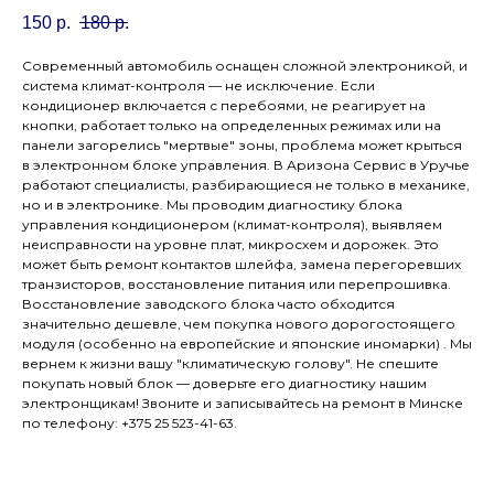
150
р.
180
р.
Современный автомобиль оснащен сложной электроникой, и
система климат-контроля — не исключение. Если
кондиционер включается с перебоями, не реагирует на
кнопки, работает только на определенных режимах или на
панели загорелись "мертвые" зоны, проблема может крыться
в электронном блоке управления. В Аризона Сервис в Уручье
работают специалисты, разбирающиеся не только в механике,
но и в электронике. Мы проводим диагностику блока
управления кондиционером (климат-контроля), выявляем
неисправности на уровне плат, микросхем и дорожек. Это
может быть ремонт контактов шлейфа, замена перегоревших
транзисторов, восстановление питания или перепрошивка.
Восстановление заводского блока часто обходится
значительно дешевле, чем покупка нового дорогостоящего
модуля (особенно на европейские и японские иномарки) . Мы
вернем к жизни вашу "климатическую голову". Не спешите
покупать новый блок — доверьте его диагностику нашим
электронщикам! Звоните и записывайтесь на ремонт в Минске
по телефону: +375 25 523-41-63.