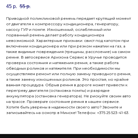
45
р.
55
р.
Приводной поликлиновой ремень передает крутящий момент
от двигателя к компрессору кондиционера, генератору,
насосу ГУР и помпе. Изношенный, ослабленный или
порванный ремень делает работу кондиционера
невозможной. Характерные признаки: свист под капотом при
включении кондиционера или при резком нажатии на газ, а
также видимые повреждения (трещины, расслоение) на самом
ремне. В автосервисе Аризона Сервис в Уручье проводится
проверка состояния и натяжения ремня, а также работа
обводных роликов и натяжителя. При необходимости мы
осуществляем ремонт или полную замену приводного ремня,
а также замену изношенных роликов. Это простая, но крайне
важная процедура. Обрыв ремня в дороге может привести к
перегреву двигателя (остановка помпы) и разрядке
аккумулятора (остановка генератора). Не рискуйте своим авто
на трассе. Проверьте состояние ремня в нашем сервисе.
Хотите быть уверены в надежности своего авто? Звоните и
записывайтесь на осмотр в Минске! Телефон: +375 25 523-41-63.