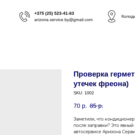
+375 (25) 523-41-63
Колоди
arizona.service.by@gmail.com
Проверка гермет
утечек фреона)
SKU:
1002
70
р.
85
р.
Заметили, что кондиционер
после заправки? Это явный
автосервисе Аризона Серв