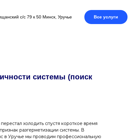
щанский с/с 79 к 50 Минск, Уручье
Все услуги
ичности системы (поиск
 перестал холодить спустя короткое время
 признак разгерметизации системы. В
ис в Уручье мы проводим профессиональную