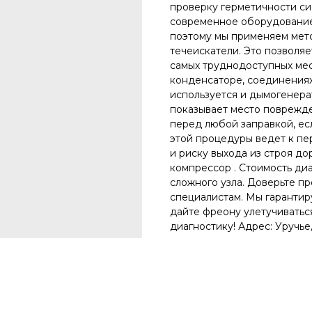
проверку герметичности си
современное оборудование.
поэтому мы применяем мет
течеискатели. Это позволя
самых труднодоступных мест
конденсаторе, соединениях
используется и дымогенер
показывает место поврежде
перед любой заправкой, ес
этой процедуры ведет к пе
и риску выхода из строя до
компрессор . Стоимость ди
сложного узла. Доверьте п
специалистам. Мы гарантир
дайте фреону улетучиваться
диагностику! Адрес: Уручье,