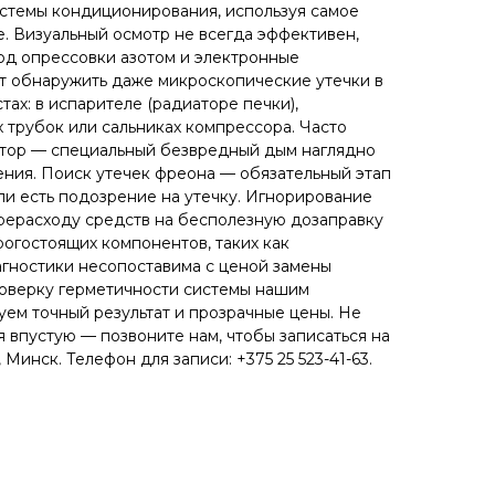
стемы кондиционирования, используя самое
 Визуальный осмотр не всегда эффективен,
од опрессовки азотом и электронные
ет обнаружить даже микроскопические утечки в
ах: в испарителе (радиаторе печки),
 трубок или сальниках компрессора. Часто
атор — специальный безвредный дым наглядно
ния. Поиск утечек фреона — обязательный этап
ли есть подозрение на утечку. Игнорирование
рерасходу средств на бесполезную дозаправку
рогостоящих компонентов, таких как
агностики несопоставима с ценой замены
роверку герметичности системы нашим
уем точный результат и прозрачные цены. Не
 впустую — позвоните нам, чтобы записаться на
 Минск. Телефон для записи: +375 25 523-41-63.