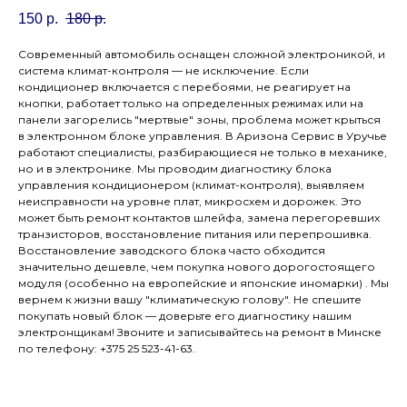
150
р.
180
р.
Современный автомобиль оснащен сложной электроникой, и
система климат-контроля — не исключение. Если
кондиционер включается с перебоями, не реагирует на
кнопки, работает только на определенных режимах или на
панели загорелись "мертвые" зоны, проблема может крыться
в электронном блоке управления. В Аризона Сервис в Уручье
работают специалисты, разбирающиеся не только в механике,
но и в электронике. Мы проводим диагностику блока
управления кондиционером (климат-контроля), выявляем
неисправности на уровне плат, микросхем и дорожек. Это
может быть ремонт контактов шлейфа, замена перегоревших
транзисторов, восстановление питания или перепрошивка.
Восстановление заводского блока часто обходится
значительно дешевле, чем покупка нового дорогостоящего
модуля (особенно на европейские и японские иномарки) . Мы
вернем к жизни вашу "климатическую голову". Не спешите
покупать новый блок — доверьте его диагностику нашим
электронщикам! Звоните и записывайтесь на ремонт в Минске
по телефону: +375 25 523-41-63.