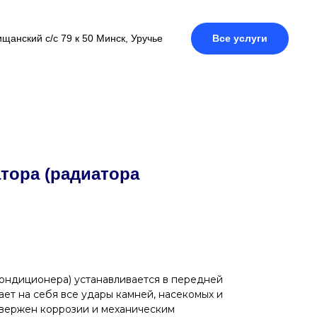
щанский с/с 79 к 50 Минск, Уручье
Все услуги
тора (радиатора
ондиционера) устанавливается в передней
ает на себя все удары камней, насекомых и
двержен коррозии и механическим