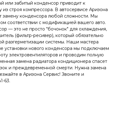
й или забитый конденсор приводит к
у из строя компрессора. В автосервисе Аризона
т замену конденсора любой сложности. Мы
ом соответствии с модификацией вашего авто.
сор — это не просто "бочонок" для охлаждения,
итель (фильтр-ресивер), который обязательно
ой разгерметизации системы. Наши мастера
ле установки нового конденсора мы подключаем
боту электровентиляторов и проводим полную
менная замена радиатора кондиционера спасет
узок и преждевременной смерти. Нужна замена
зжайте в Аризона Сервис! Звоните и
1-63.