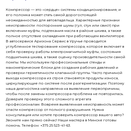
Компрессор — это «сердце» системы кондиционирования, и
его поломка может стать самой дорогостоящей
неожиданностью для автовладельца. Характерные признаки
неисправности: посторонние шумы (гул, стук или свист) при
включении муфты, подтекания масла в районе шкива, а также
полное отсутствие охлаждения при работающем вентиляторе.
В автосервисе Аризона Сервис в Уручье проводится
углубленное тестирование компрессора, которое включает в
себя проверку работы электромагнитной муфты, состояния
подшипника шкива, а также оценку производительности самой
помпы. Мы используем профессиональные стенды и
манометрические блоки для создания рабочих давлений и
проверки герметичности клапанной группы. Часто причиной
выхода компрессора из строя становятся продукты износа,
циркулирующие по системе после разгерметизации. Поэтому
наша диагностика направлена на выявление первопричины,
чтобы после замены компрессора проблема не повторилась.
Доверьте проверку этого сложного агрегата
профессионалам. Вовремя выявленная неисправность может
спасти компрессор от полного разрушения. Нужна
консультация или хотите проверить компрессор вашего авто?
Звоните нам прямо сейчас! Наши мастера в Минске готовы
помочь. Телефон: +375 25 523-41-63.