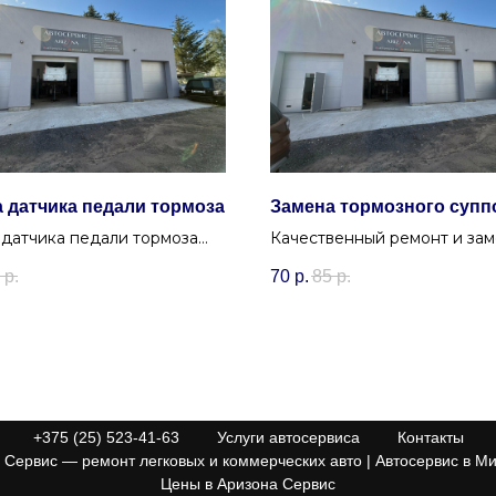
 датчика педали тормоза
Замена тормозного супп
 датчика педали тормоза
Качественный ремонт и за
ика стоп-сигналов) для
тормозного суппорта в Мин
р.
70
р.
85
р.
сности.
Устраним заклинивание и
подклинивание в автосерв
Уручье.
+375 (25) 523-41-63
Услуги автосервиса
Контакты
Сервис — ремонт легковых и коммерческих авто | Автосервис в Ми
Цены в Аризона Сервис