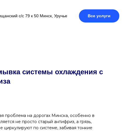
щанский с/с 79 к 50 Минск, Уручье
Все услуги
мывка системы охлаждения с
иза
ая проблема на дорогах Минска, особенно в
ляется не просто старый антифриз, а грязь,
ые циркулируют по системе, забивая тонкие