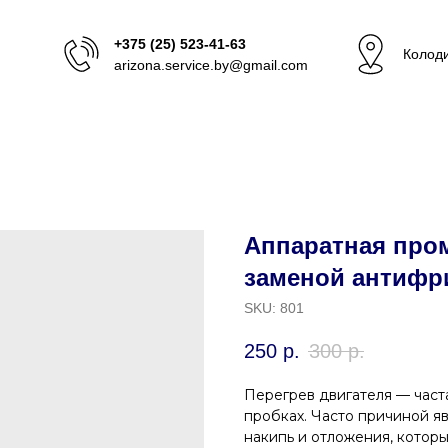
+375 (25) 523-41-63
Колоди
arizona.service.by@gmail.com
Аппаратная про
заменой антифр
SKU:
801
250
р.
300
р.
Перегрев двигателя — част
пробках. Часто причиной яв
накипь и отложения, котор