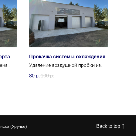
орта
Прокачка системы охлаждения
мена
Удаление воздушной пробки из
ске.
системы охлаждения автомобиля в
80
р.
100
р.
Минске (Удаление воздуха).
исе
Back to top
нске (Уручье)