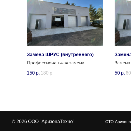
Замена ШРУС (внутреннего)
Замена
Профессиональная замена
Замена
внутреннего ШРУСа (гранаты)
(концев
150
р.
180
р.
50
р.
60
любой сложности с гарантией в
безопа
СТО Аризона Сервис в Уручье.
© 2026 ООО "АризонаТехно"
СТО Аризона 