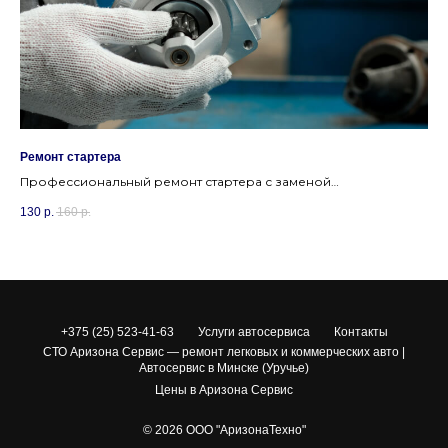
Ремонт стартера
Зам
—
Профессиональный ремонт стартера с заменой
За
втягивающего, бендикса и щеток в Минске недорого.
Ур
130
р.
160
р.
75
+375 (25) 523-41-63
Услуги автосервиса
Контакты
СТО Аризона Сервис — ремонт легковых и коммерческих авто |
Автосервис в Минске (Уручье)
Цены в Аризона Сервис
© 2026 ООО "АризонаТехно"