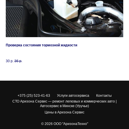
Проверка состояния тормозной жидкости
За
Св
Се
30
р.
36
р.
45
+375 (25) 523-41-63
Услуги автосервиса
Контакты
СТО Аризона Сервис — ремонт легковых и коммерческих авто |
Автосервис в Минске (Уручье)
Цены в Аризона Сервис
© 2026 ООО "АризонаТехно"