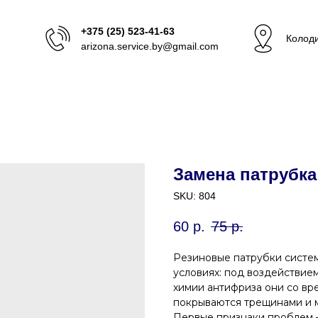
+375 (25) 523-41-63
Колоди
arizona.service.by@gmail.com
Замена патрубка
SKU:
804
60
р.
75
р.
Резиновые патрубки систе
условиях: под воздействие
химии антифриза они со вр
покрываются трещинами и м
Первые признаки проблем —