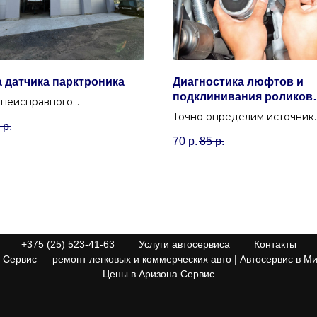
 датчика парктроника
Диагностика люфтов и
подклинивания роликов
 неисправного
приводного ремня
вукового датчика парковки
Точно определим источник
р.
сстановления работы
посторонних звуков под ка
70
р.
85
р.
.
диагностика люфтов и
подклинивания роликов и
натяжителей приводного р
+375 (25) 523-41-63
Услуги автосервиса
Контакты
Сервис — ремонт легковых и коммерческих авто | Автосервис в Ми
Цены в Аризона Сервис