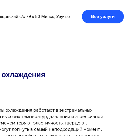
щанский с/с 79 к 50 Минск, Уручье
Все услуги
 охлаждения
мы охлаждения работают в экстремальных
м высоких температур, давления и агрессивной
еменем теряют эластичность, твердеют,
огут лопнуть в самый неподходящий момент .
 запах антифриза в салоне или под капотом,