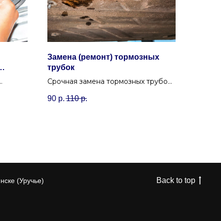
Замена (ремонт) тормозных
трубок
Срочная замена тормозных трубок
потом:
и магистралей в Минске.
90
р.
110
р.
Автосервис в Уручье быстро
устранит утечку тормозной
емня.
жидкости.
Back to top
нске (Уручье)