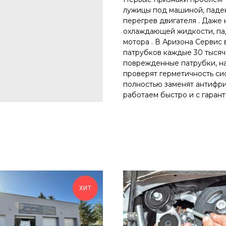
лужицы под машиной, паде
перегрев двигателя . Даже 
охлаждающей жидкости, пад
мотора . В Аризона Сервис
патрубков каждые 30 тысяч
поврежденные патрубки, н
проверят герметичность си
полностью заменят антифриз
работаем быстро и с гарант
ХИТ