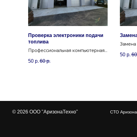
Проверка электроники подачи
Замена
топлива
Замена
Профессиональная компьютерная
ультраз
50
р.
60
диагностика электронных
для во
50
р.
60
р.
компонентов системы подачи
системы
топлива: датчиков, ЭБУ, проводки.
© 2026 ООО "АризонаТехно"
СТО Аризона 