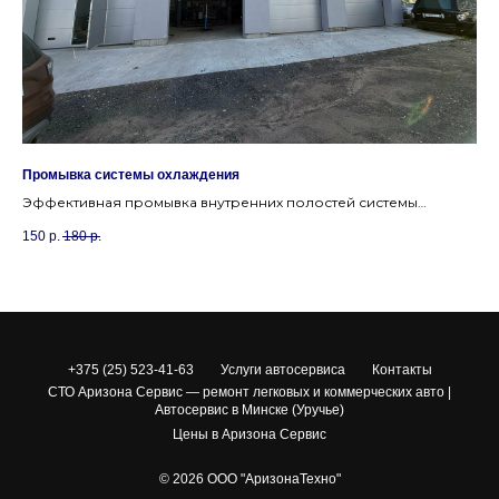
Промывка системы охлаждения
За
к в
Эффективная промывка внутренних полостей системы
За
охлаждения двигателя от ржавчины и отложений.
ко
150
р.
180
р.
25
+375 (25) 523-41-63
Услуги автосервиса
Контакты
СТО Аризона Сервис — ремонт легковых и коммерческих авто |
Автосервис в Минске (Уручье)
Цены в Аризона Сервис
© 2026 ООО "АризонаТехно"