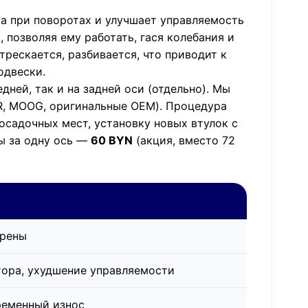
а при поворотах и улучшает управляемость
 позволяя ему работать, гася колебания и
трескается, разбивается, что приводит к
одвески.
ней, так и на задней оси (отдельно). Мы
TR, MOOG, оригинальные OEM). Процедура
осадочных мест, установку новых втулок с
ы за одну ось —
60 BYN
(акция, вместо 72
крены
тора, ухудшение управляемости
ременный износ