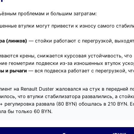
ьёзным проблемам и большим затратам:
енные втулки могут привести к износу самого стабили
ра (линков)
— стойки работают с перегрузкой, выходят
ваются крены, снижается курсовая устойчивость, что 
ие геометрии подвески из-за изношенных втулок уско
ы и рычаги
— вся подвеска работает с перегрузкой, ч
иент на Renault Duster жаловался на стук в передней п
нилось, что втулки стабилизатора развалились, а стой
 + регулировка развала (80 BYN) обошлась в 210 BYN. 
ыла бы только 60 BYN.