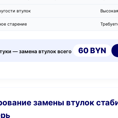
ругости втулок
Высокая
ное старение
Требует
60 BYN
стуки — замена втулок всего
ирование замены втулок стаб
ерь