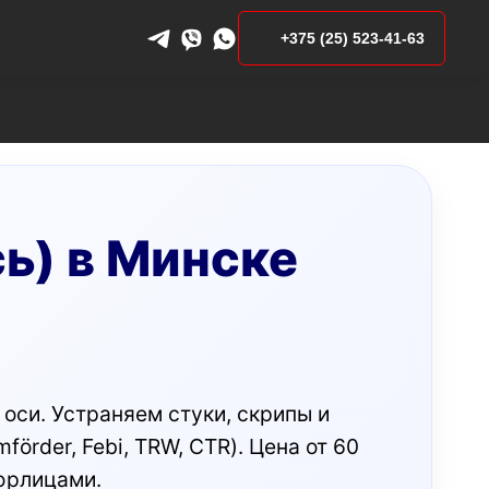
+375 (25) 523-41-63
сь) в Минске
оси. Устраняем стуки, скрипы и
örder, Febi, TRW, CTR). Цена от 60
 юрлицами.