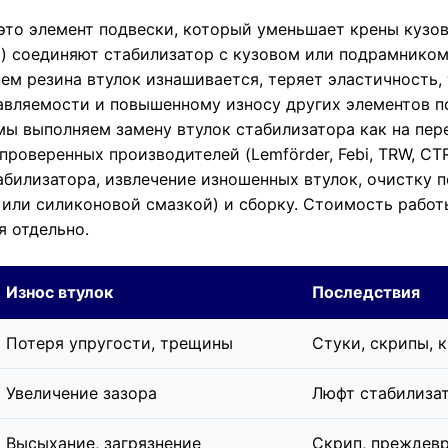
то элемент подвески, который уменьшает крены кузов
) соединяют стабилизатор с кузовом или подрамником,
м резина втулок изнашивается, теряет эластичность, 
авляемости и повышенному износу других элементов п
мы выполняем замену втулок стабилизатора как на перед
проверенных производителей (Lemförder, Febi, TRW, C
билизатора, извлечение изношенных втулок, очистку п
 или силиконовой смазкой) и сборку. Стоимость работ
я отдельно.
Износ втулок
Последствия
Потеря упругости, трещины
Стуки, скрипы, 
Увеличение зазора
Люфт стабилиза
Высыхание, загрязнение
Скрип, преждев