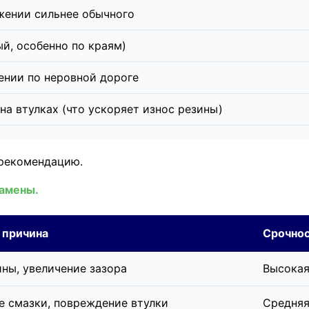
жении сильнее обычного
й, особенно по краям)
ении по неровной дороге
на втулках (что ускоряет износ резины)
рекомендацию.
замены.
 причина
Срочно
ины, увеличение зазора
Высокая
е смазки, повреждение втулки
Средняя