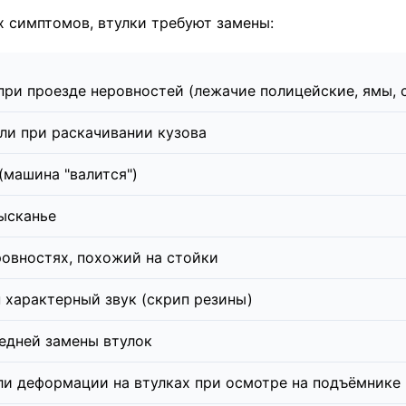
х симптомов, втулки требуют замены:
при проезде неровностей (лежачие полицейские, ямы, 
или при раскачивании кузова
(машина "валится")
ысканье
ровностях, похожий на стойки
характерный звук (скрип резины)
ледней замены втулок
ли деформации на втулках при осмотре на подъёмнике