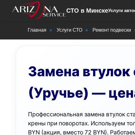
СТО в Минске
Услуги авто
Главная
»
Услуги СТО
»
Ремонт подвески
Замена втулок 
(Уручье) — цен
Профессиональная замена втулок ста
крены при поворотах. Используем тол
BYN (акция, вместо 72 BYN). Работае