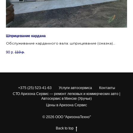
Шприцевание кардана
За
оты
Обслуживание карданного вала: шприцевание (смазка)
Ди
крестовин и шлицев. Продлим ресурс деталей.
ра
90
р.
110
р.
14
+375 (25) 523-41-63
Услуги автосервиса
Контакты
СТО Аризона Сервис — ремонт легковых и коммерческих авто |
Автосервис в Минске (Уручье)
Цены в Аризона Сервис
© 2026 ООО "АризонаТехно"
Back to top