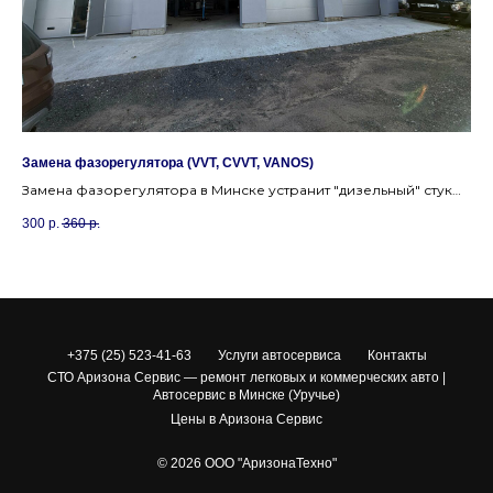
Замена фазорегулятора (VVT, CVVT, VANOS)
Пр
Замена фазорегулятора в Минске устранит "дизельный" стук
Сп
на холодную и вернет эластичность мотору.
Ми
300
р.
360
р.
14
+375 (25) 523-41-63
Услуги автосервиса
Контакты
СТО Аризона Сервис — ремонт легковых и коммерческих авто |
Автосервис в Минске (Уручье)
Цены в Аризона Сервис
© 2026 ООО "АризонаТехно"