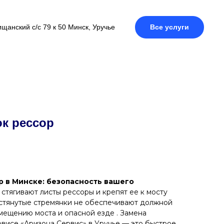
щанский с/с 79 к 50 Минск, Уручье
Все услуги
к рессор
р в Минске: безопасность вашего
стягивают листы рессоры и крепят ее к мосту
астянутые стремянки не обеспечивают должной
смещению моста и опасной езде . Замена
рвисе «Аризона Сервис» в Уручье — это быстрое