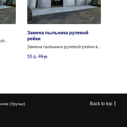
Замена пыльника рулевой
рейки
ой
т стуков
Замена пыльника рулевой рейки в
й.
Минске. Защитите рулевую рейку
55
р.
70
р.
от грязи и песка за небольшую
цену в Уручье.
Back to top
нске (Уручье)