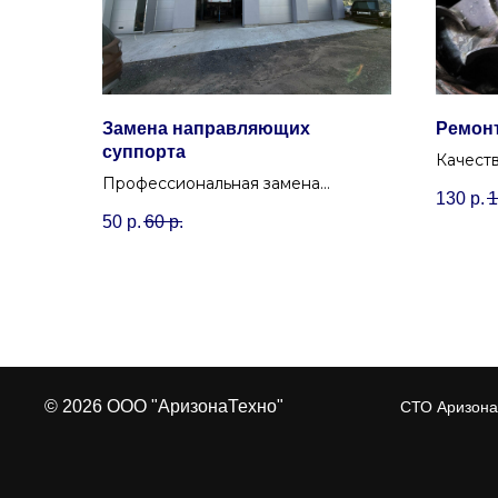
Замена направляющих
Ремонт
суппорта
Качест
Профессиональная замена
любой 
130
р.
1
направляющих суппорта (пальцев)
подшип
50
р.
60
р.
в Минске, район Уручье. Устраним
диодног
стуки и скрипы тормозов.
© 2026 ООО "АризонаТехно"
СТО Аризона 