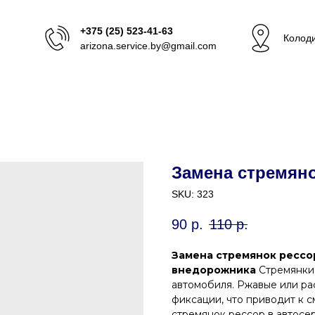
+375 (25) 523-41-63
Колоди
arizona.service.by@gmail.com
Замена стремяно
SKU:
323
90
р.
110
р.
Замена стремянок рессо
внедорожника
Стремянки 
автомобиля. Ржавые или р
фиксации, что приводит к 
стремянок рессор в автосе