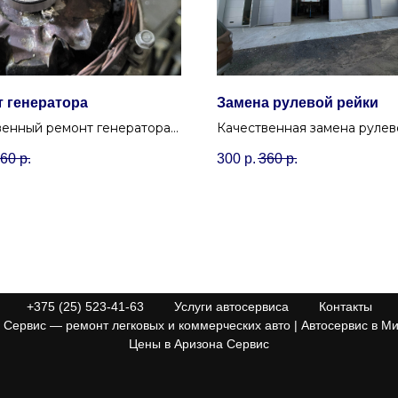
 генератора
Замена рулевой рейки
венный ремонт генератора
Качественная замена рулев
сложности с заменой
рейки в Минске. Избавим о
60
р.
300
р.
360
р.
ников, регулятора и
и течей в Уручье с гарантие
о моста.
+375 (25) 523-41-63
Услуги автосервиса
Контакты
Сервис — ремонт легковых и коммерческих авто | Автосервис в Ми
Цены в Аризона Сервис