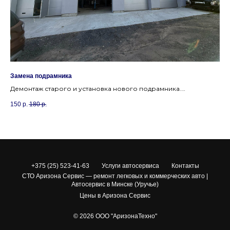
Замена подрамника
За
Демонтаж старого и установка нового подрамника.
Бы
чу.
Восстановление геометрии передней подвески.
уп
150
р.
180
р.
70
+375 (25) 523-41-63
Услуги автосервиса
Контакты
СТО Аризона Сервис — ремонт легковых и коммерческих авто |
Автосервис в Минске (Уручье)
Цены в Аризона Сервис
© 2026 ООО "АризонаТехно"