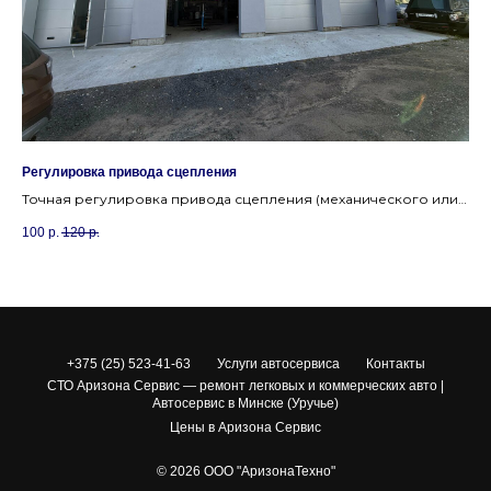
Регулировка привода сцепления
За
а
Точная регулировка привода сцепления (механического или
гидравлического) на СТО в Уручье, Аризона Сервис.
100
р.
120
р.
70
+375 (25) 523-41-63
Услуги автосервиса
Контакты
СТО Аризона Сервис — ремонт легковых и коммерческих авто |
Автосервис в Минске (Уручье)
Цены в Аризона Сервис
© 2026 ООО "АризонаТехно"