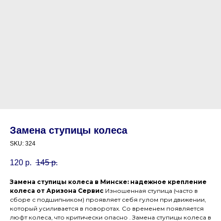
Замена ступицы колеса
SKU:
324
120
р.
145
р.
Замена ступицы колеса в Минске: надежное крепление
колеса от Аризона Сервис
Изношенная ступица (часто в
сборе с подшипником) проявляет себя гулом при движении,
который усиливается в поворотах. Со временем появляется
люфт колеса, что критически опасно . Замена ступицы колеса в