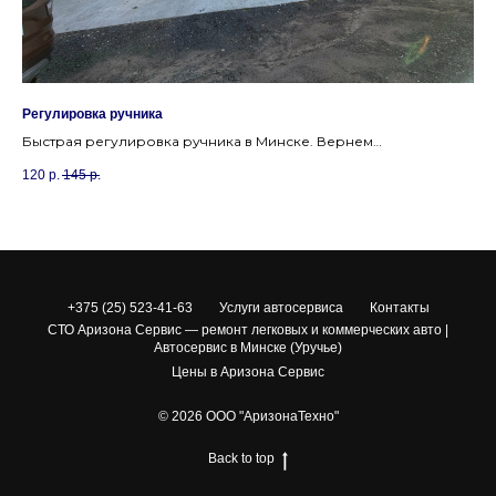
Регулировка ручника
Зам
Быстрая регулировка ручника в Минске. Вернем
За
работоспособность стояночному тормозу в автосервисе
вк
120
р.
145
р.
15
Уручье.
+375 (25) 523-41-63
Услуги автосервиса
Контакты
СТО Аризона Сервис — ремонт легковых и коммерческих авто |
Автосервис в Минске (Уручье)
Цены в Аризона Сервис
© 2026 ООО "АризонаТехно"
Back to top