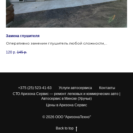
Замена глушителя
Уд
Оперативно заменим глушитель любой сложности,
Ре
восстановив комфортный уровень шума вашего авто.
уд
120
р.
145
р.
35
ди
+375 (25) 523-41-63
Услуги автосервиса
Контакты
СТО Аризона Сервис — ремонт легковых и коммерческих авто |
Автосервис в Минске (Уручье)
Цены в Аризона Сервис
© 2026 ООО "АризонаТехно"
Back to top