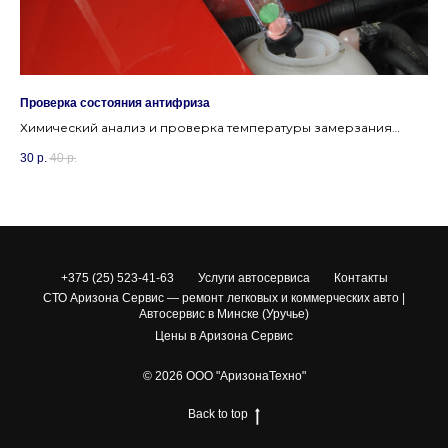
Проверка состояния антифриза
За
Химический анализ и проверка температуры замерзания
Пр
антифриза для оценки его защитных свойств и
пр
30
р.
40
р.
50
предотвращения перегрева или размораживания блока
ох
двигателя.
+375 (25) 523-41-63
Услуги автосервиса
Контакты
СТО Аризона Сервис — ремонт легковых и коммерческих авто |
Автосервис в Минске (Уручье)
Цены в Аризона Сервис
© 2026 ООО "АризонаТехно"
Back to top