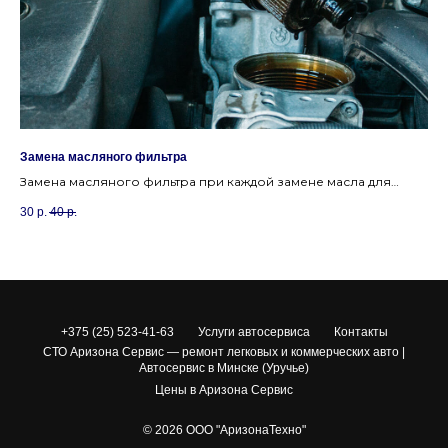
Замена масляного фильтра
За
а
Замена масляного фильтра при каждой замене масла для
За
ли
обеспечения чистоты моторного масла и защиты двигателя от
мн
30
р.
40
р.
80
загрязнений.
+375 (25) 523-41-63
Услуги автосервиса
Контакты
СТО Аризона Сервис — ремонт легковых и коммерческих авто |
Автосервис в Минске (Уручье)
Цены в Аризона Сервис
© 2026 ООО "АризонаТехно"