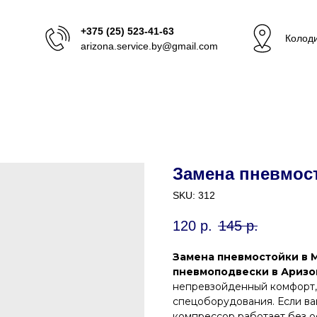
+375 (25) 523-41-63
Колоди
arizona.service.by@gmail.com
Замена пневмос
SKU:
312
120
р.
145
р.
Замена пневмостойки в 
пневмоподвески в Аризо
непревзойденный комфорт, 
спецоборудования. Если ва
компрессор работает без о