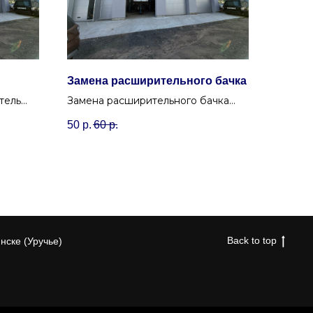
Замена расширительного бачка
тель
Замена расширительного бачка
вив
системы охлаждения при течи или
50
р.
60
р.
вашего
повреждении горловины в Минске.
Back to top
нске (Уручье)