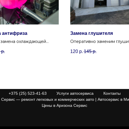
а антифриза
Замена глушителя
 замена охлаждающей
Оперативно заменим глуши
и (антифриза, тосола) с
любой сложности, восстано
р.
120
р.
145
р.
кой системы охлаждения
комфортный уровень шума 
иты двигателя от
авто.
ва.
+375 (25) 523-41-63
Услуги автосервиса
Контакты
Сервис — ремонт легковых и коммерческих авто | Автосервис в Ми
Цены в Аризона Сервис