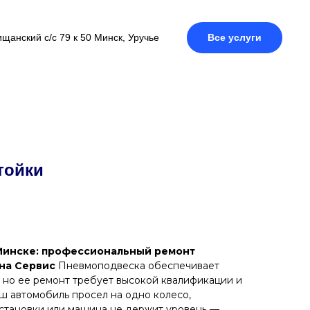
щанский с/с 79 к 50 Минск, Уручье
Все услуги
тойки
Минске: профессиональный ремонт
на Сервис
Пневмоподвеска обеспечивает
но ее ремонт требует высокой квалификации и
ш автомобиль просел на одно колесо,
становки или машина не держит уровень —