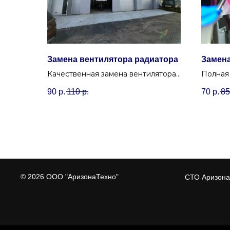
Замена вентилятора радиатора
Замен
Качественная замена вентилятора
Полная
радиатора системы охлаждения
жидкост
90
р.
110
р.
70
р.
85
для любых марок авто в Минске.
промыв
для защ
перегре
© 2026 ООО "АризонаТехно"
СТО Аризона 