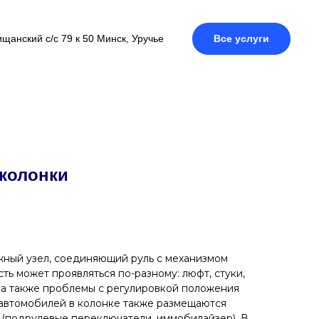
щанский с/с 79 к 50 Минск, Уручье
Все услуги
 колонки
жный узел, соединяющий руль с механизмом
ть может проявляться по-разному: люфт, стуки,
 а также проблемы с регулировкой положения
 автомобилей в колонке также размещаются
(подрулевые переключатели, иммобилайзер). В