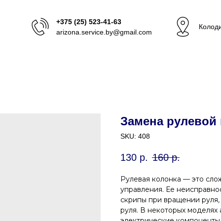
+375 (25) 523-41-63
Колоди
arizona.service.by@gmail.com
Замена рулевой
SKU:
408
130
р.
160
р.
Рулевая колонка — это сло
управления. Ее неисправнос
скрипы при вращении руля,
руля. В некоторых моделях
электрические компоненты 