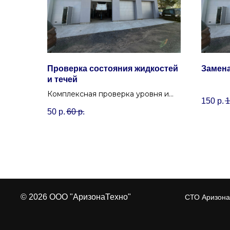
Проверка состояния жидкостей
Замена
и течей
Комплексная проверка уровня и
150
р.
1
состояния всех технических
50
р.
60
р.
жидкостей с одновременным
осмотром автомобиля на предмет
течей.
© 2026 ООО "АризонаТехно"
СТО Аризона 