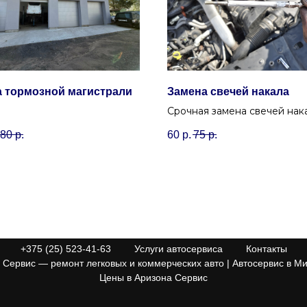
 тормозной магистрали
Замена свечей накала
Срочная замена свечей нак
Минске для уверенного зап
80
р.
60
р.
75
р.
дизеля в любую погоду с
гарантией качества в Аризо
Сервис.
+375 (25) 523-41-63
Услуги автосервиса
Контакты
Сервис — ремонт легковых и коммерческих авто | Автосервис в Ми
Цены в Аризона Сервис