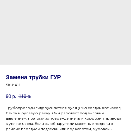
Замена трубки ГУР
SKU:
411
90
р.
110
р.
Трубопроводы гидроусилителя руля (ГУР) соединяют насос,
бачок и рулевую рейку. Они работают под высоким
давлением, поэтому их повреждение или коррозия приводят
к утечке масла. Если вы обнаружили масляные подтеки в
районе передней подвески или под капотом, а уровень