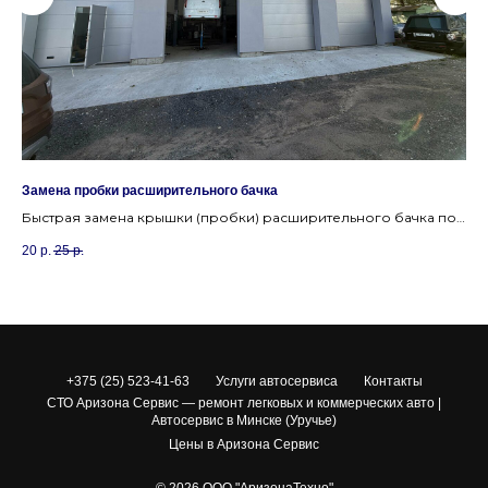
Замена пробки расширительного бачка
За
Быстрая замена крышки (пробки) расширительного бачка по
Ка
доступной цене в автосервисе в Уручье.
ох
20
р.
25
р.
90
+375 (25) 523-41-63
Услуги автосервиса
Контакты
СТО Аризона Сервис — ремонт легковых и коммерческих авто |
Автосервис в Минске (Уручье)
Цены в Аризона Сервис