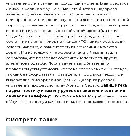
управляемости в самый неподходящий момент. В автосервисе
Аризона Сервис в Уручье вы можете быстро и недорого
заменить рулевые наконечники. Основные признаки
неисправности: появление стуков при движении по неровной
дороге, увеличенный люфт рулевого колеса, неравномерный
износ шин и ухудшение курсовой устойчивости (машину
"водит" по дороге) . Наши мастера рекомендуют проверять
состояние наконечников при каждом ТО, так как ресурс этих
деталей напрямую зависит от стиля вождения и качества
дорог . Мы используем профессиональный съемник для
демонтажа, что позволяет сохранить целостность других
элементов подвески. После замены мы обязательно
проверяем углы установки колес на современном 3D-стенде,
так как без сход-развала новая деталь прослужит недолго и
вызовет дискомфорт при вождении . Доверьте рулевое
управление профессионалам Аризона Сервис.
Запишитесь
на диагностику и замену рулевых наконечников прямо
сейчас по телефону: +375 25 523-41-63.
Мы работаем для вас
в Уручье, гарантируя качество и надежность каждого ремонта.
Смотрите также