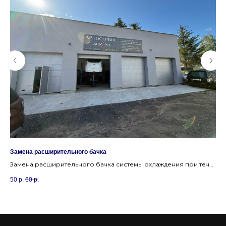
Замена расширительного бачка
За
.
Замена расширительного бачка системы охлаждения при течи
За
или повреждении горловины в Минске.
ав
50
р.
60
р.
50