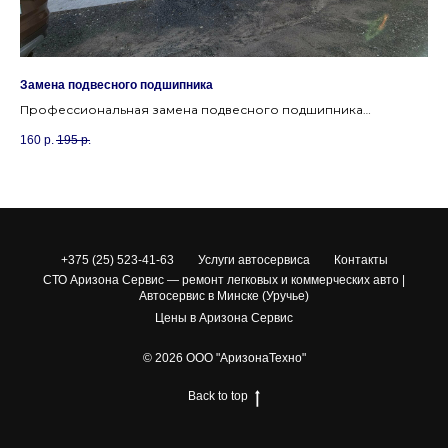
Замена подвесного подшипника
Зам
Профессиональная замена подвесного подшипника
Пр
карданного вала. Устраним вибрацию и гул.
ох
160
р.
195
р.
13
+375 (25) 523-41-63
Услуги автосервиса
Контакты
СТО Аризона Сервис — ремонт легковых и коммерческих авто |
Автосервис в Минске (Уручье)
Цены в Аризона Сервис
© 2026 ООО "АризонаТехно"
Back to top