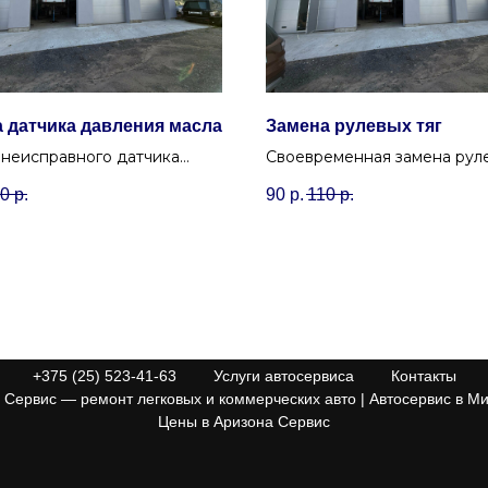
 датчика давления масла
Замена рулевых тяг
 неисправного датчика
Своевременная замена руле
я масла для точного
в Минске обеспечит безоп
0
р.
90
р.
110
р.
я состояния двигателя.
вождение и защитит рулев
рейку от перегрузок.
+375 (25) 523-41-63
Услуги автосервиса
Контакты
Сервис — ремонт легковых и коммерческих авто | Автосервис в Ми
Цены в Аризона Сервис