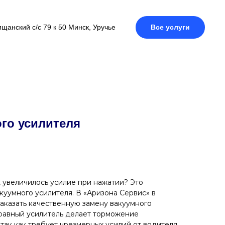
щанский с/с 79 к 50 Минск, Уручье
Все услуги
го усилителя
, увеличилось усилие при нажатии? Это
куумного усилителя. В «Аризона Сервис» в
заказать качественную замену вакуумного
равный усилитель делает торможение
так как требует чрезмерных усилий от водителя.