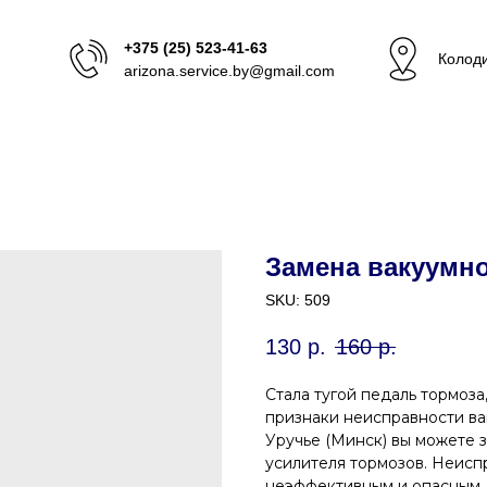
+375 (25) 523-41-63
Колоди
arizona.service.by@gmail.com
Замена вакуумно
SKU:
509
130
р.
160
р.
Стала тугой педаль тормоза
признаки неисправности ва
Уручье (Минск) вы можете 
усилителя тормозов. Неисп
неэффективным и опасным, 