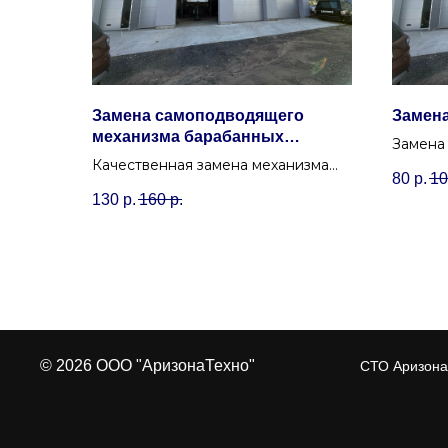
Замена самоподводящего
Замена
механизма барабанных
Замена
тормозов
Качественная замена механизма
давлени
80
р.
10
самоподвода барабанных
контрол
130
р.
160
р.
тормозов в Минске (Уручье).
Восстановим регулировку зазора
колодок.
© 2026 ООО "АризонаТехно"
СТО Аризона 