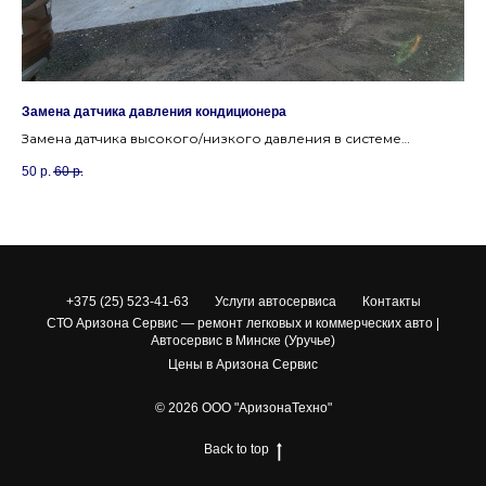
Замена датчика давления кондиционера
Пр
Замена датчика высокого/низкого давления в системе
Ко
кондиционирования, если кондиционер не включается.
ни
50
р.
60
р.
50
ко
+375 (25) 523-41-63
Услуги автосервиса
Контакты
СТО Аризона Сервис — ремонт легковых и коммерческих авто |
Автосервис в Минске (Уручье)
Цены в Аризона Сервис
© 2026 ООО "АризонаТехно"
Back to top