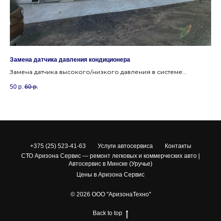
Замена датчика давления кондиционера
Оч
Замена датчика высокого/низкого давления в системе
Эф
кондиционирования, если кондиционер не включается.
то
50
р.
60
р.
22
Ми
+375 (25) 523-41-63
Услуги автосервиса
Контакты
СТО Аризона Сервис — ремонт легковых и коммерческих авто |
Автосервис в Минске (Уручье)
Цены в Аризона Сервис
© 2026 ООО "АризонаТехно"
Back to top