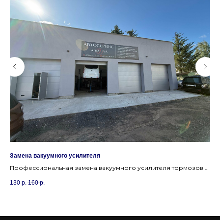
Замена вакуумного усилителя
За
а
Профессиональная замена вакуумного усилителя тормозов в
Пр
Минске. Вернем легкое нажатие на педаль в автосервисе
ко
130
р.
160
р.
70
Уручье.