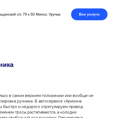
щанский с/с 79 к 50 Минск, Уручье
Все услуги
ника
олько в самом верхнем положении или вообще не
лировка ручника. В автосервисе «Аризона
мы быстро и недорого отрегулируем привод
еменем тросы растягиваются, а колодки
вает свободный ход рукоятки. Регулировка