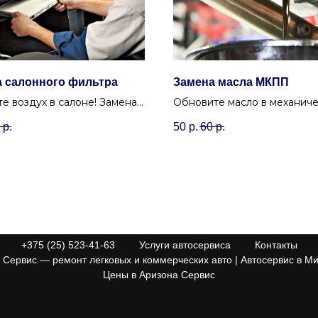
 салонного фильтра
Замена масла МКПП
е воздух в салоне! Замена
Обновите масло в механич
ого фильтра в Минске
коробке передач для четко
р.
50
р.
60
р.
 от пыли и аллергенов.
переключения и увеличени
ресурса МКПП.
+375 (25) 523-41-63
Услуги автосервиса
Контакты
Сервис — ремонт легковых и коммерческих авто | Автосервис в Ми
Цены в Аризона Сервис