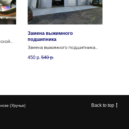
Замена выжимного
подшипника
еской
сти
Замена выжимного подшипника
я
любой сложности в Минске,
450
р.
540
р.
быстро и с гарантией на работы в
Аризона Сервис.
Back to top
нске (Уручье)