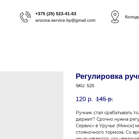
+375 (25) 523-41-63
Колоди
arizona.service.by@gmail.com
Регулировка руч
SKU:
525
120
р.
145
р.
Ручник стал срабатывать т
держит? Срочно нужна регу
Сервис» в Уручье (Минск) 
стояночного тормоза. Со вр
изнашиваются, что увеличи