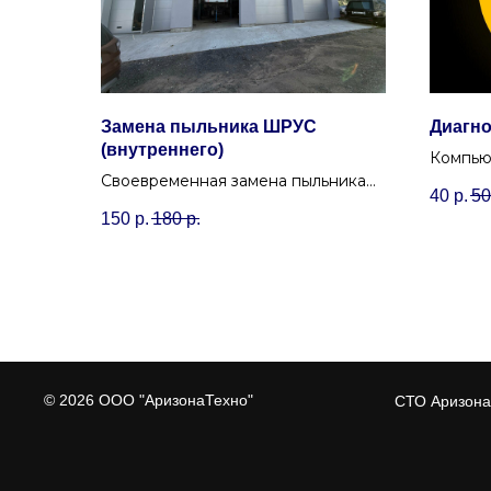
Замена пыльника ШРУС
Диагно
(внутреннего)
Компью
Своевременная замена пыльника
считыв
40
р.
50
внутреннего ШРУСа предотвратит
проверя
150
р.
180
р.
дорогостоящий ремонт привода.
гарант
тормозо
© 2026 ООО "АризонаТехно"
СТО Аризона 