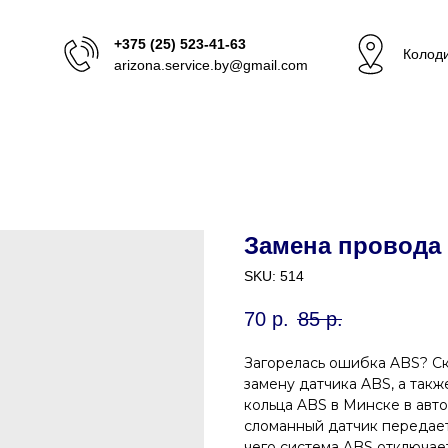
+375 (25) 523-41-63
Колоди
arizona.service.by@gmail.com
Замена провода
SKU:
514
70
р.
85
р.
Загорелась ошибка ABS? Ск
замену датчика ABS, а так
кольца ABS в Минске в авто
сломанный датчик передает
чего система ABS отключае