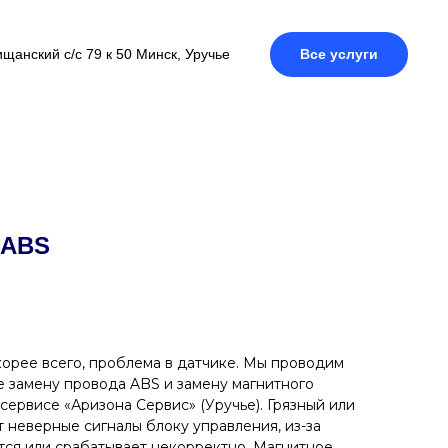
щанский с/с 79 к 50 Минск, Уручье
Все услуги
 ABS
орее всего, проблема в датчике. Мы проводим
же замену провода ABS и замену магнитного
сервисе «Аризона Сервис» (Уручье). Грязный или
 неверные сигналы блоку управления, из-за
тся или срабатывает некорректно. Магнитное