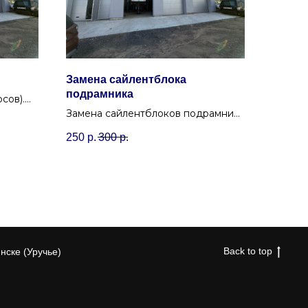
Замена сайлентблока
подрамника
сов).
ь
Замена сайлентблоков подрамника
для точной геометрии и
250
р.
300
р.
комфортного движения без
вибраций.
Back to top
нске (Уручье)