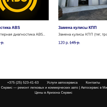
стика ABS
Замена кулисы КПП
терная диагностика ABS
Замена кулисы КПП (тяг, тро
ает ошибки системы и
Устраним люфт и нечеткост
р.
120
р.
145
р.
ет датчики, чтобы
переключения передач.
ировать корректную работу
в.
+375 (25) 523-41-63
Услуги автосервиса
Контакты
Сервис — ремонт легковых и коммерческих авто | Автосервис в Ми
Цены в Аризона Сервис